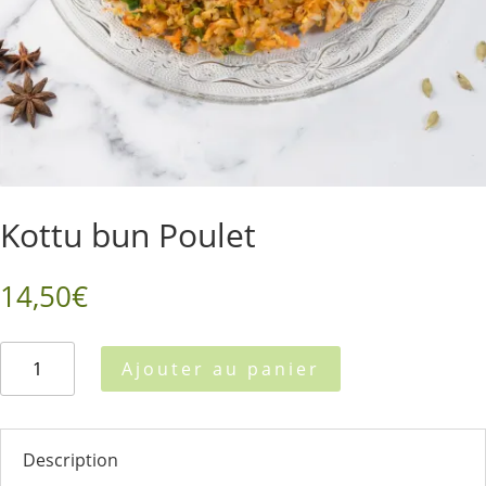
Kottu bun Poulet
14,50
€
quantité
Ajouter au panier
de
Kottu
bun
Poulet
Description