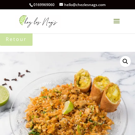
0169969060
hello@chezlesnags.com
Retour